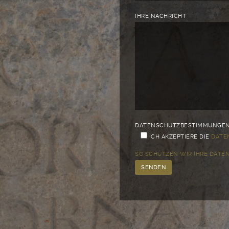
BITTE LASSE DIESES FELD LEER
IHRE NACHRICHT
DATENSCHUTZBESTIMMUNGEN 
ICH AKZEPTIERE DIE
DATE
SO SCHÜTZEN WIR IHRE DATE