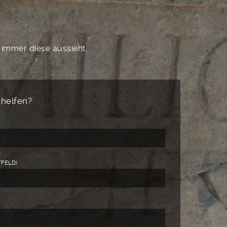
h immer diese aussieht.
 helfen?
TFELD)