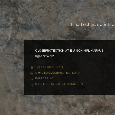
Eine Technik oder Prak
CLOSEPROTECTION.AT E.U. SCHIMPL MARKUS
8510 STAINZ
+43 664 56 68 86 3
OFFICE@CLOSEPROTECTION.AT
IMPRESSUM
DATENSCHUTZBESTIMMUNGEN