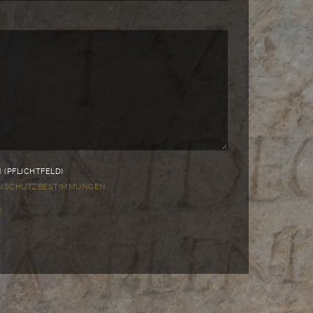
.
(PFLICHTFELD)
NSCHUTZBESTIMMUNGEN
N