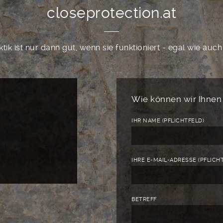
closeprotection.at
tik ist nur dann gut, wenn sie funktioniert - egal wie auc
Wie können wir Ihnen
IHR NAME (PFLICHTFELD)
IHRE E-MAIL-ADRESSE (PFLICH
BETREFF