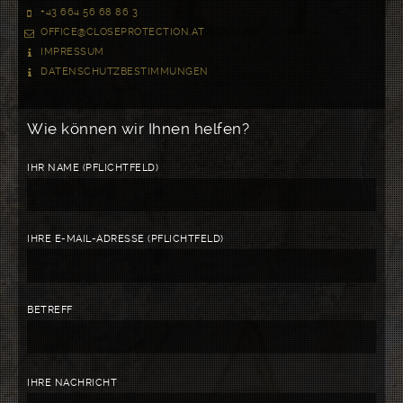
+43 664 56 68 86 3
OFFICE@CLOSEPROTECTION.AT
IMPRESSUM
DATENSCHUTZBESTIMMUNGEN
Wie können wir Ihnen helfen?
IHR NAME (PFLICHTFELD)
IHRE E-MAIL-ADRESSE (PFLICHTFELD)
BETREFF
BITTE
IHRE NACHRICHT
LASSE